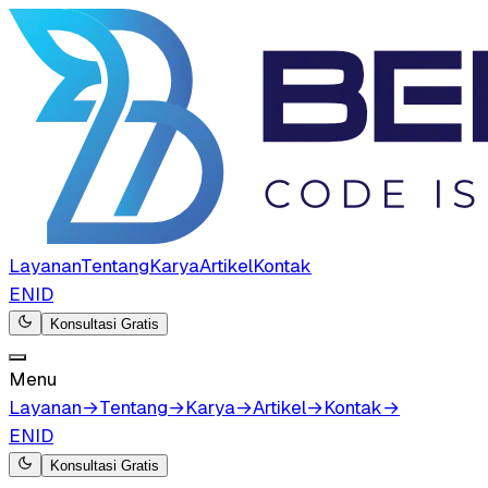
Layanan
Tentang
Karya
Artikel
Kontak
EN
ID
Konsultasi Gratis
Menu
Layanan
→
Tentang
→
Karya
→
Artikel
→
Kontak
→
EN
ID
Konsultasi Gratis