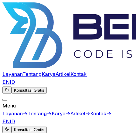
Layanan
Tentang
Karya
Artikel
Kontak
EN
ID
Konsultasi Gratis
Menu
Layanan
→
Tentang
→
Karya
→
Artikel
→
Kontak
→
EN
ID
Konsultasi Gratis