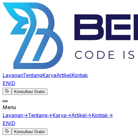
Layanan
Tentang
Karya
Artikel
Kontak
EN
ID
Konsultasi Gratis
Menu
Layanan
→
Tentang
→
Karya
→
Artikel
→
Kontak
→
EN
ID
Konsultasi Gratis