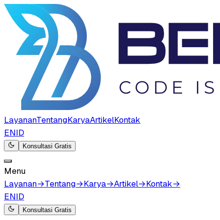
Layanan
Tentang
Karya
Artikel
Kontak
EN
ID
Konsultasi Gratis
Menu
Layanan
→
Tentang
→
Karya
→
Artikel
→
Kontak
→
EN
ID
Konsultasi Gratis