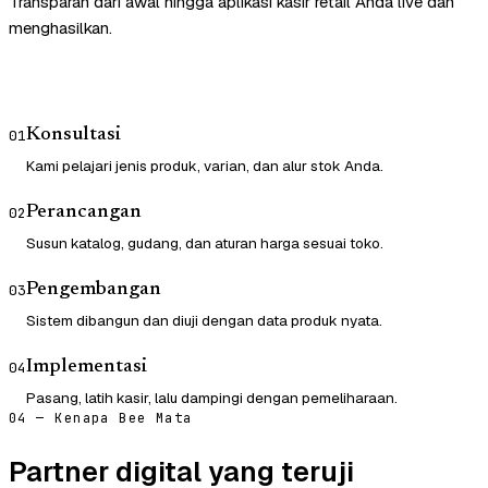
Transparan dari awal hingga aplikasi kasir retail Anda live dan
menghasilkan.
Konsultasi
01
Kami pelajari jenis produk, varian, dan alur stok Anda.
Perancangan
02
Susun katalog, gudang, dan aturan harga sesuai toko.
Pengembangan
03
Sistem dibangun dan diuji dengan data produk nyata.
Implementasi
04
Pasang, latih kasir, lalu dampingi dengan pemeliharaan.
04 — Kenapa Bee Mata
Partner digital yang teruji