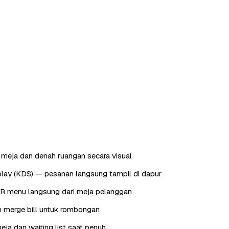
meja dan denah ruangan secara visual
play (KDS) — pesanan langsung tampil di dapur
QR menu langsung dari meja pelanggan
dan merge bill untuk rombongan
eja dan waiting list saat penuh