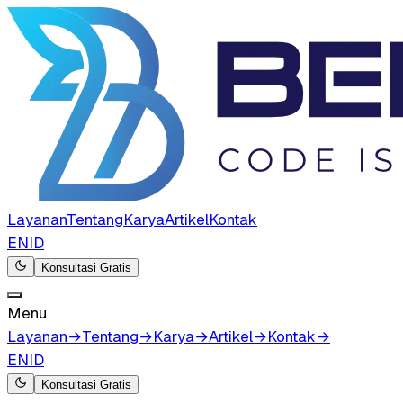
Layanan
Tentang
Karya
Artikel
Kontak
EN
ID
Konsultasi Gratis
Menu
Layanan
→
Tentang
→
Karya
→
Artikel
→
Kontak
→
EN
ID
Konsultasi Gratis