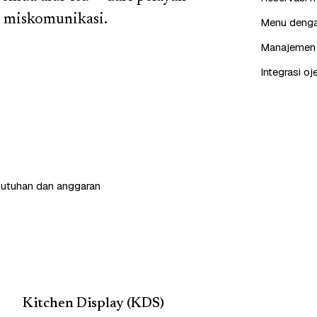
a miskomunikasi.
Menu dengan
Manajemen p
Integrasi oj
butuhan dan anggaran
Kitchen Display (KDS)