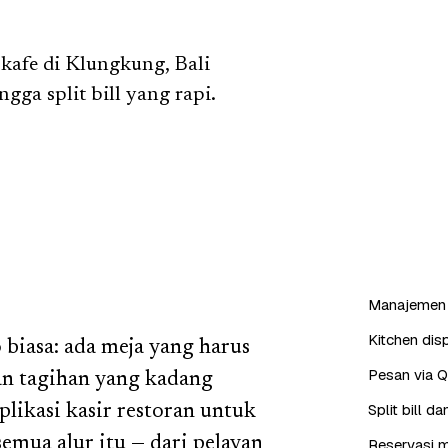
kafe di Klungkung, Bali
gga split bill yang rapi.
Manajemen 
Kitchen dis
 biasa: ada meja yang harus
Pesan via 
dan tagihan yang kadang
Split bill 
likasi kasir restoran untuk
mua alur itu — dari pelayan
Reservasi m