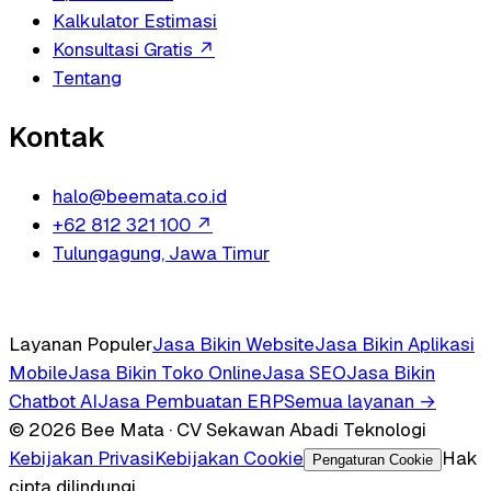
Kalkulator Estimasi
Konsultasi Gratis
↗
Tentang
Kontak
halo@beemata.co.id
+62 812 321 100
↗
Tulungagung, Jawa Timur
Layanan Populer
Jasa Bikin Website
Jasa Bikin Aplikasi
Mobile
Jasa Bikin Toko Online
Jasa SEO
Jasa Bikin
Chatbot AI
Jasa Pembuatan ERP
Semua layanan →
© 2026 Bee Mata · CV Sekawan Abadi Teknologi
Kebijakan Privasi
Kebijakan Cookie
Hak
Pengaturan Cookie
cipta dilindungi.