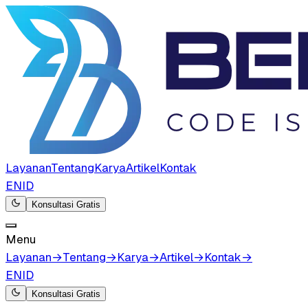
Layanan
Tentang
Karya
Artikel
Kontak
EN
ID
Konsultasi Gratis
Menu
Layanan
→
Tentang
→
Karya
→
Artikel
→
Kontak
→
EN
ID
Konsultasi Gratis