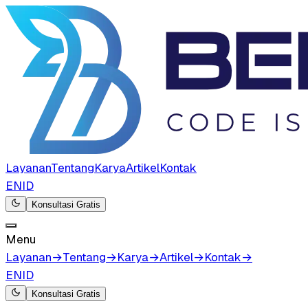
Layanan
Tentang
Karya
Artikel
Kontak
EN
ID
Konsultasi Gratis
Menu
Layanan
→
Tentang
→
Karya
→
Artikel
→
Kontak
→
EN
ID
Konsultasi Gratis