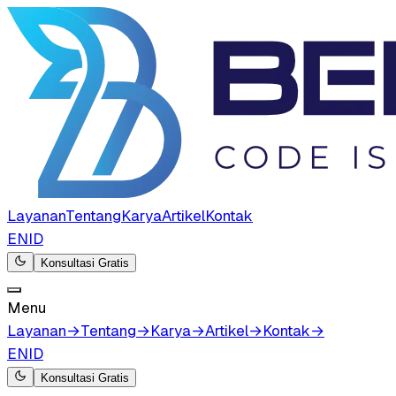
Layanan
Tentang
Karya
Artikel
Kontak
EN
ID
Konsultasi Gratis
Menu
Layanan
→
Tentang
→
Karya
→
Artikel
→
Kontak
→
EN
ID
Konsultasi Gratis