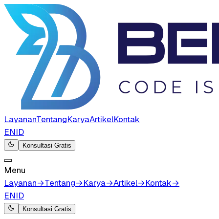
Layanan
Tentang
Karya
Artikel
Kontak
EN
ID
Konsultasi Gratis
Menu
Layanan
→
Tentang
→
Karya
→
Artikel
→
Kontak
→
EN
ID
Konsultasi Gratis