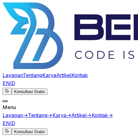
Layanan
Tentang
Karya
Artikel
Kontak
EN
ID
Konsultasi Gratis
Menu
Layanan
→
Tentang
→
Karya
→
Artikel
→
Kontak
→
EN
ID
Konsultasi Gratis