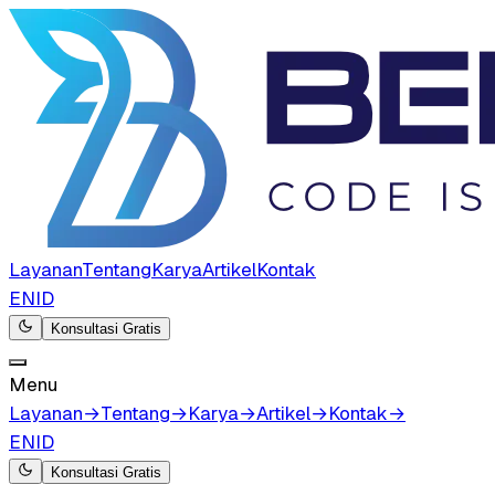
Layanan
Tentang
Karya
Artikel
Kontak
EN
ID
Konsultasi Gratis
Menu
Layanan
→
Tentang
→
Karya
→
Artikel
→
Kontak
→
EN
ID
Konsultasi Gratis