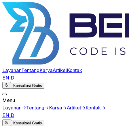
Layanan
Tentang
Karya
Artikel
Kontak
EN
ID
Konsultasi Gratis
Menu
Layanan
→
Tentang
→
Karya
→
Artikel
→
Kontak
→
EN
ID
Konsultasi Gratis