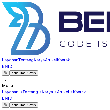
Layanan
Tentang
Karya
Artikel
Kontak
EN
ID
Konsultasi Gratis
Menu
Layanan
→
Tentang
→
Karya
→
Artikel
→
Kontak
→
EN
ID
Konsultasi Gratis