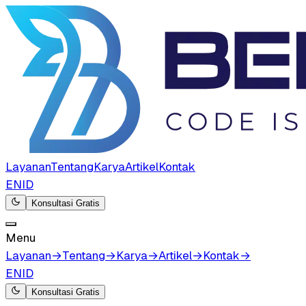
Layanan
Tentang
Karya
Artikel
Kontak
EN
ID
Konsultasi Gratis
Menu
Layanan
→
Tentang
→
Karya
→
Artikel
→
Kontak
→
EN
ID
Konsultasi Gratis