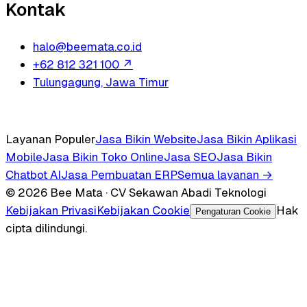
Kontak
halo@beemata.co.id
+62 812 321 100
↗
Tulungagung, Jawa Timur
Layanan Populer
Jasa Bikin Website
Jasa Bikin Aplikasi
Mobile
Jasa Bikin Toko Online
Jasa SEO
Jasa Bikin
Chatbot AI
Jasa Pembuatan ERP
Semua layanan →
© 2026 Bee Mata · CV Sekawan Abadi Teknologi
Kebijakan Privasi
Kebijakan Cookie
Hak
Pengaturan Cookie
cipta dilindungi.