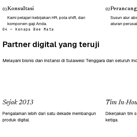
Konsultasi
Perancang
01
02
Kami pelajari kebijakan HR, pola shift, dan
Susun alur abs
komponen gaji Anda.
aturan perusa
04 — Kenapa Bee Mata
Partner digital yang teruji
Melayani bisnis dan instansi di Sulawesi Tenggara dan seluruh In
Sejak 2013
Tim In-Hou
Pengalaman lebih dari satu dekade membangun
Dikerjakan tim s
produk digital.
ketiga.