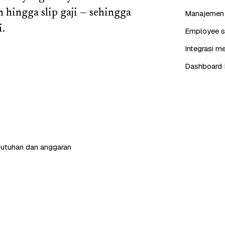
 hingga slip gaji — sehingga
Manajemen j
i.
Employee se
Integrasi me
Dashboard 
butuhan dan anggaran