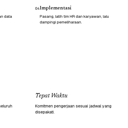
Implementasi
04
an data
Pasang, latih tim HR dan karyawan, lalu
dampingi pemeliharaan.
Tepat Waktu
seluruh
Komitmen pengerjaan sesuai jadwal yang
disepakati.