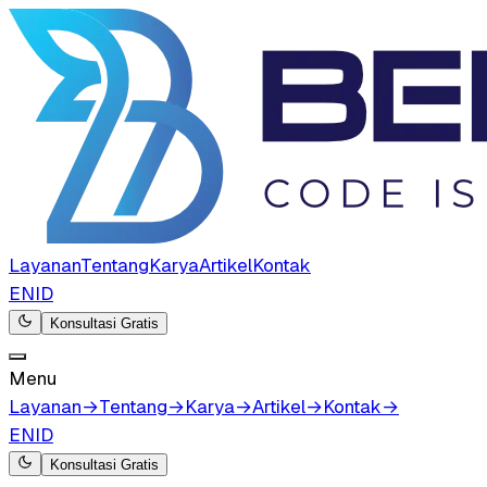
Layanan
Tentang
Karya
Artikel
Kontak
EN
ID
Konsultasi Gratis
Menu
Layanan
→
Tentang
→
Karya
→
Artikel
→
Kontak
→
EN
ID
Konsultasi Gratis