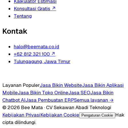
Kalkulator Estimasi
Konsultasi Gratis
↗
Tentang
Kontak
halo@beemata.co.id
+62 812 321 100
↗
Tulungagung, Jawa Timur
Layanan Populer
Jasa Bikin Website
Jasa Bikin Aplikasi
Mobile
Jasa Bikin Toko Online
Jasa SEO
Jasa Bikin
Chatbot AI
Jasa Pembuatan ERP
Semua layanan →
© 2026 Bee Mata · CV Sekawan Abadi Teknologi
Kebijakan Privasi
Kebijakan Cookie
Hak
Pengaturan Cookie
cipta dilindungi.