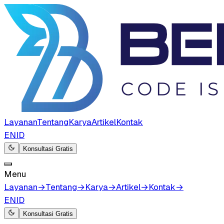
Layanan
Tentang
Karya
Artikel
Kontak
EN
ID
Konsultasi Gratis
Menu
Layanan
→
Tentang
→
Karya
→
Artikel
→
Kontak
→
EN
ID
Konsultasi Gratis