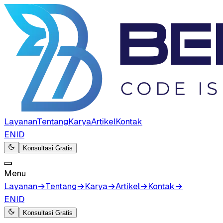
Layanan
Tentang
Karya
Artikel
Kontak
EN
ID
Konsultasi Gratis
Menu
Layanan
→
Tentang
→
Karya
→
Artikel
→
Kontak
→
EN
ID
Konsultasi Gratis