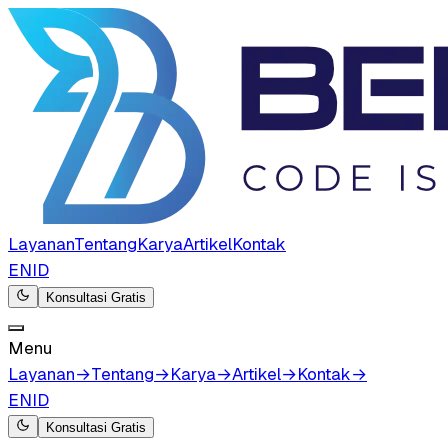
Layanan
Tentang
Karya
Artikel
Kontak
EN
ID
Konsultasi Gratis
Menu
Layanan
→
Tentang
→
Karya
→
Artikel
→
Kontak
→
EN
ID
Konsultasi Gratis