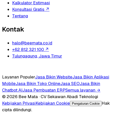
Kalkulator Estimasi
Konsultasi Gratis
↗
Tentang
Kontak
halo@beemata.co.id
+62 812 321 100
↗
Tulungagung, Jawa Timur
Layanan Populer
Jasa Bikin Website
Jasa Bikin Aplikasi
Mobile
Jasa Bikin Toko Online
Jasa SEO
Jasa Bikin
Chatbot AI
Jasa Pembuatan ERP
Semua layanan →
© 2026 Bee Mata · CV Sekawan Abadi Teknologi
Kebijakan Privasi
Kebijakan Cookie
Hak
Pengaturan Cookie
cipta dilindungi.