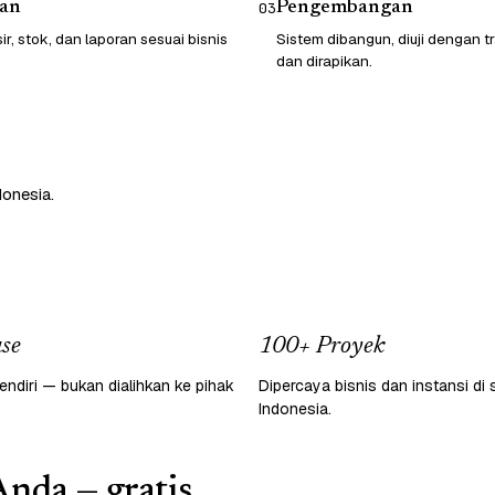
an
Pengembangan
03
sir, stok, dan laporan sesuai bisnis
Sistem dibangun, diuji dengan t
dan dirapikan.
donesia.
se
100+ Proyek
endiri — bukan dialihkan ke pihak
Dipercaya bisnis dan instansi di 
Indonesia.
Anda — gratis