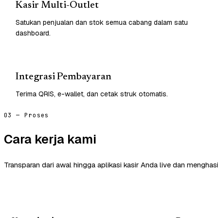
Kasir Multi-Outlet
Satukan penjualan dan stok semua cabang dalam satu
dashboard.
Integrasi Pembayaran
Terima QRIS, e-wallet, dan cetak struk otomatis.
03 — Proses
Cara kerja kami
Transparan dari awal hingga aplikasi kasir Anda live dan menghasi