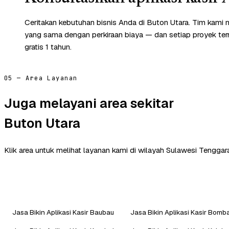
Ceritakan kebutuhan bisnis Anda di Buton Utara. Tim kami 
yang sama dengan perkiraan biaya — dan setiap proyek te
gratis 1 tahun.
05 — Area Layanan
Juga melayani area sekitar
Buton Utara
Klik area untuk melihat layanan kami di wilayah Sulawesi Tenggara
Jasa Bikin Aplikasi Kasir Baubau
Jasa Bikin Aplikasi Kasir Bomb