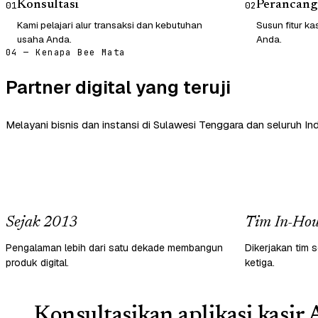
Konsultasi
Perancang
01
02
Kami pelajari alur transaksi dan kebutuhan
Susun fitur ka
usaha Anda.
Anda.
04 — Kenapa Bee Mata
Partner digital yang teruji
Melayani bisnis dan instansi di Sulawesi Tenggara dan seluruh In
Sejak 2013
Tim In-Hou
Pengalaman lebih dari satu dekade membangun
Dikerjakan tim s
produk digital.
ketiga.
Konsultasikan aplikasi kasir 