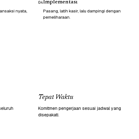
Implementasi
04
ransaksi nyata,
Pasang, latih kasir, lalu dampingi dengan
pemeliharaan.
Tepat Waktu
seluruh
Komitmen pengerjaan sesuai jadwal yang
disepakati.