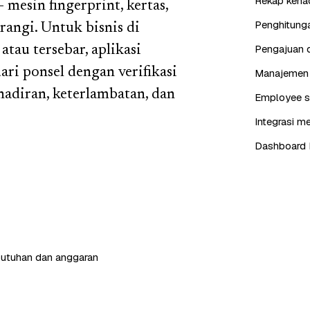
Rekap kehad
mesin fingerprint, kertas,
Penghitunga
rangi. Untuk bisnis di
Pengajuan d
tau tersebar, aplikasi
ari ponsel dengan verifikasi
Manajemen j
ehadiran, keterlambatan, dan
Employee se
Integrasi me
Dashboard 
butuhan dan anggaran