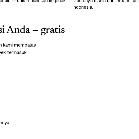
endiri — bukan dialihkan ke pihak
Dipercaya bisnis dan instansi di 
Indonesia.
si Anda — gratis
Tim kami membalas
oyek termasuk
nnya.