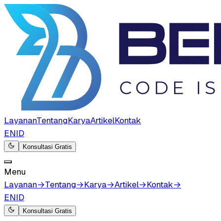
Layanan
Tentang
Karya
Artikel
Kontak
EN
ID
Konsultasi Gratis
Menu
Layanan
→
Tentang
→
Karya
→
Artikel
→
Kontak
→
EN
ID
Konsultasi Gratis