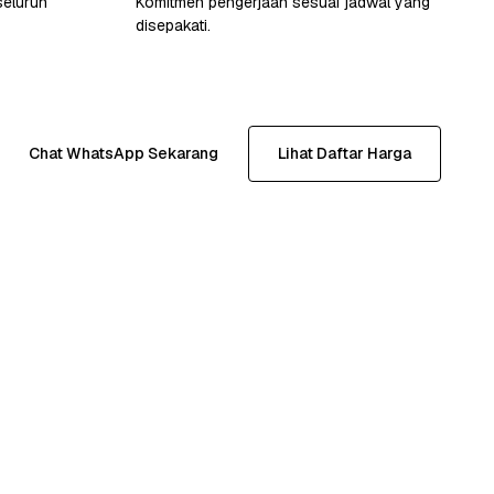
seluruh
Komitmen pengerjaan sesuai jadwal yang
disepakati.
Chat WhatsApp Sekarang
Lihat Daftar Harga