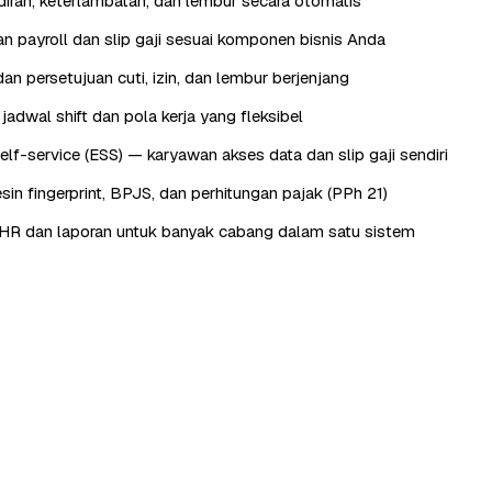
iran, keterlambatan, dan lembur secara otomatis
n payroll dan slip gaji sesuai komponen bisnis Anda
an persetujuan cuti, izin, dan lembur berjenjang
adwal shift dan pola kerja yang fleksibel
lf-service (ESS) — karyawan akses data dan slip gaji sendiri
sin fingerprint, BPJS, dan perhitungan pajak (PPh 21)
HR dan laporan untuk banyak cabang dalam satu sistem