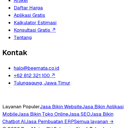
Artikel
Daftar Harga
Aplikasi Gratis
Kalkulator Estimasi
Konsultasi Gratis
↗
Tentang
Kontak
halo@beemata.co.id
+62 812 321 100
↗
Tulungagung, Jawa Timur
Layanan Populer
Jasa Bikin Website
Jasa Bikin Aplikasi
Mobile
Jasa Bikin Toko Online
Jasa SEO
Jasa Bikin
Chatbot AI
Jasa Pembuatan ERP
Semua layanan →