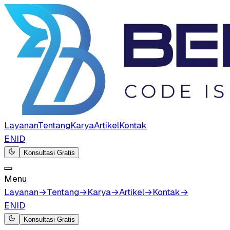
Layanan
Tentang
Karya
Artikel
Kontak
EN
ID
Konsultasi Gratis
Menu
Layanan
→
Tentang
→
Karya
→
Artikel
→
Kontak
→
EN
ID
Konsultasi Gratis