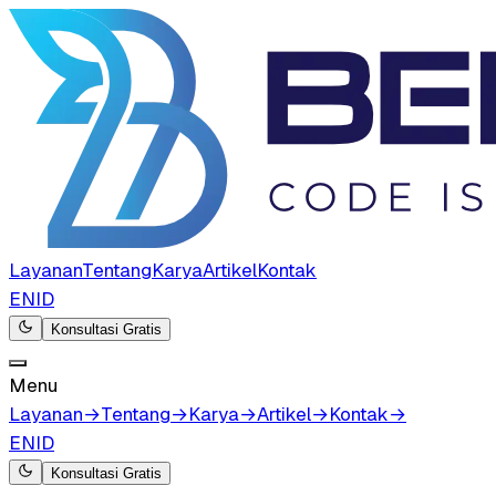
Layanan
Tentang
Karya
Artikel
Kontak
EN
ID
Konsultasi Gratis
Menu
Layanan
→
Tentang
→
Karya
→
Artikel
→
Kontak
→
EN
ID
Konsultasi Gratis