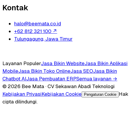
Kontak
halo@beemata.co.id
+62 812 321 100
↗
Tulungagung, Jawa Timur
Layanan Populer
Jasa Bikin Website
Jasa Bikin Aplikasi
Mobile
Jasa Bikin Toko Online
Jasa SEO
Jasa Bikin
Chatbot AI
Jasa Pembuatan ERP
Semua layanan →
© 2026 Bee Mata · CV Sekawan Abadi Teknologi
Kebijakan Privasi
Kebijakan Cookie
Hak
Pengaturan Cookie
cipta dilindungi.