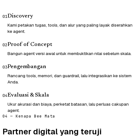
Discovery
01
Kami petakan tugas, tools, dan alur yang paling layak diserahkan
ke agent.
Proof of Concept
02
Bangun agent versi awal untuk membuktikan nilai sebelum skala.
Pengembangan
03
Rancang tools, memori, dan guardrail, lalu integrasikan ke sistem
Anda.
Evaluasi & Skala
04
Ukur akurasi dan biaya, perketat batasan, lalu perluas cakupan
agent.
04 — Kenapa Bee Mata
Partner digital yang teruji