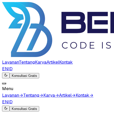
Layanan
Tentang
Karya
Artikel
Kontak
EN
ID
Konsultasi Gratis
Menu
Layanan
→
Tentang
→
Karya
→
Artikel
→
Kontak
→
EN
ID
Konsultasi Gratis