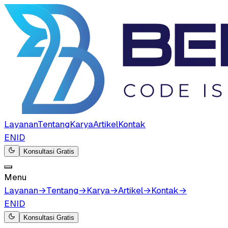
Layanan
Tentang
Karya
Artikel
Kontak
EN
ID
Konsultasi Gratis
Menu
Layanan
→
Tentang
→
Karya
→
Artikel
→
Kontak
→
EN
ID
Konsultasi Gratis