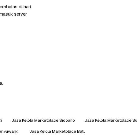
embalas di hari
rmasuk server
a.
g
Jasa Kelola Marketplace Sidoarjo
Jasa Kelola Marketplace S
Banyuwangi
Jasa Kelola Marketplace Batu