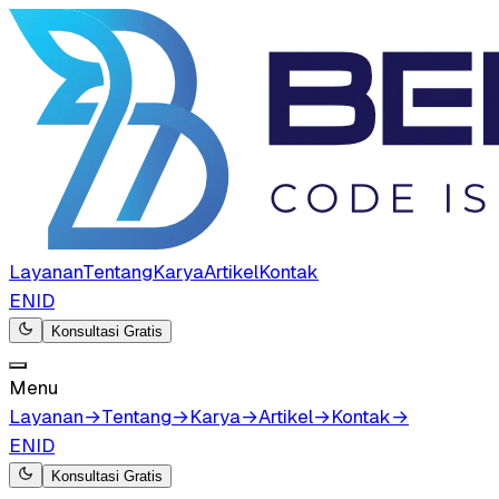
Layanan
Tentang
Karya
Artikel
Kontak
EN
ID
Konsultasi Gratis
Menu
Layanan
→
Tentang
→
Karya
→
Artikel
→
Kontak
→
EN
ID
Konsultasi Gratis