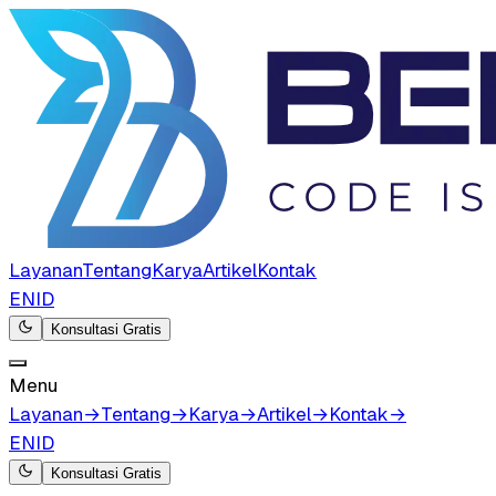
Layanan
Tentang
Karya
Artikel
Kontak
EN
ID
Konsultasi Gratis
Menu
Layanan
→
Tentang
→
Karya
→
Artikel
→
Kontak
→
EN
ID
Konsultasi Gratis