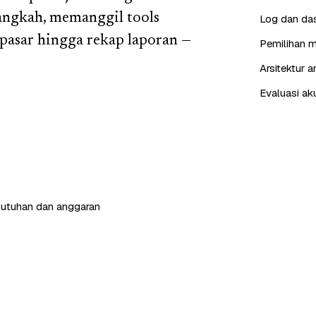
langkah, memanggil tools
Log dan das
 pasar hingga rekap laporan —
Pemilihan m
Arsitektur 
Evaluasi ak
butuhan dan anggaran