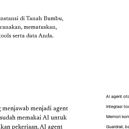
nstansi di Tanah Bumbu,
ncanakan, memutuskan,
ools serta data Anda.
AI agent o
Integrasi t
g menjawab menjadi agent
Memori kont
u sudah memakai AI untuk
Guardrail, 
kan pekerjaan. AI agent