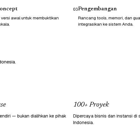
Concept
Pengembangan
03
 versi awal untuk membuktikan
Rancang tools, memori, dan guard
skala.
integrasikan ke sistem Anda.
donesia.
se
100+ Proyek
endiri — bukan dialihkan ke pihak
Dipercaya bisnis dan instansi di 
Indonesia.