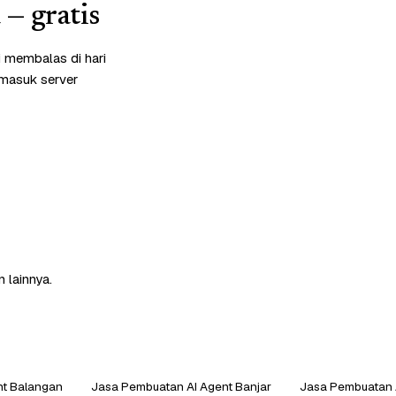
— gratis
 membalas di hari
rmasuk server
 lainnya.
nt Balangan
Jasa Pembuatan AI Agent Banjar
Jasa Pembuatan A