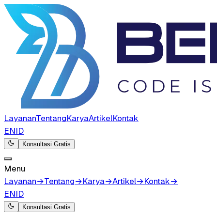
Layanan
Tentang
Karya
Artikel
Kontak
EN
ID
Konsultasi Gratis
Menu
Layanan
→
Tentang
→
Karya
→
Artikel
→
Kontak
→
EN
ID
Konsultasi Gratis