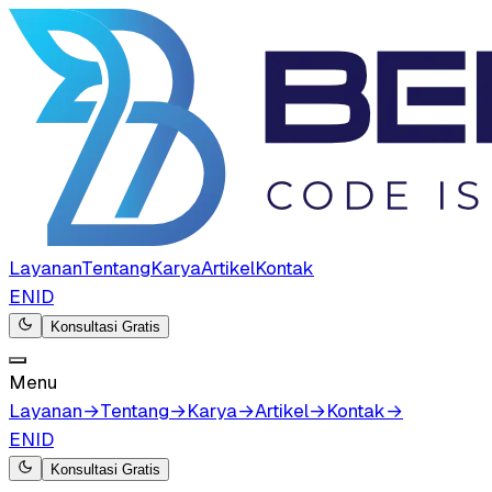
Layanan
Tentang
Karya
Artikel
Kontak
EN
ID
Konsultasi Gratis
Menu
Layanan
→
Tentang
→
Karya
→
Artikel
→
Kontak
→
EN
ID
Konsultasi Gratis