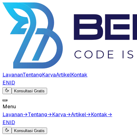
Layanan
Tentang
Karya
Artikel
Kontak
EN
ID
Konsultasi Gratis
Menu
Layanan
→
Tentang
→
Karya
→
Artikel
→
Kontak
→
EN
ID
Konsultasi Gratis