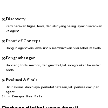
Discovery
01
Kami petakan tugas, tools, dan alur yang paling layak diserahkan
ke agent.
Proof of Concept
02
Bangun agent versi awal untuk membuktikan nilai sebelum skala.
Pengembangan
03
Rancang tools, memori, dan guardrail, lalu integrasikan ke sistem
Anda.
Evaluasi & Skala
04
Ukur akurasi dan biaya, perketat batasan, lalu perluas cakupan
agent.
04 — Kenapa Bee Mata