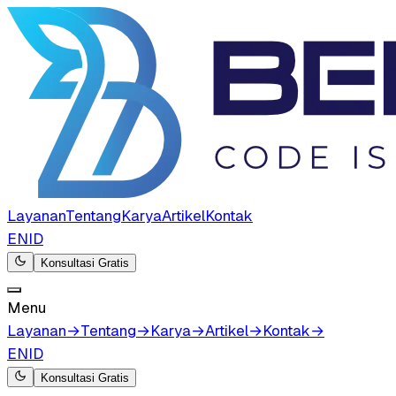
Layanan
Tentang
Karya
Artikel
Kontak
EN
ID
Konsultasi Gratis
Menu
Layanan
→
Tentang
→
Karya
→
Artikel
→
Kontak
→
EN
ID
Konsultasi Gratis