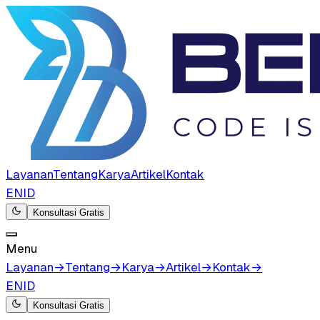
Layanan
Tentang
Karya
Artikel
Kontak
EN
ID
Konsultasi Gratis
Menu
Layanan
→
Tentang
→
Karya
→
Artikel
→
Kontak
→
EN
ID
Konsultasi Gratis