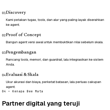
Discovery
01
Kami petakan tugas, tools, dan alur yang paling layak diserahkan
ke agent.
Proof of Concept
02
Bangun agent versi awal untuk membuktikan nilai sebelum skala.
Pengembangan
03
Rancang tools, memori, dan guardrail, lalu integrasikan ke sistem
Anda.
Evaluasi & Skala
04
Ukur akurasi dan biaya, perketat batasan, lalu perluas cakupan
agent.
04 — Kenapa Bee Mata
Partner digital yang teruji