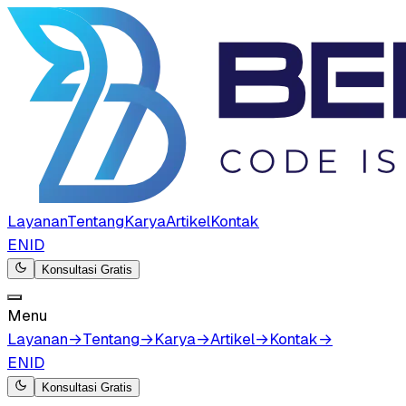
Layanan
Tentang
Karya
Artikel
Kontak
EN
ID
Konsultasi Gratis
Menu
Layanan
→
Tentang
→
Karya
→
Artikel
→
Kontak
→
EN
ID
Konsultasi Gratis