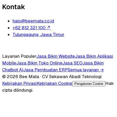
Kontak
halo@beemata.co.id
+62 812 321 100
↗
Tulungagung, Jawa Timur
Layanan Populer
Jasa Bikin Website
Jasa Bikin Aplikasi
Mobile
Jasa Bikin Toko Online
Jasa SEO
Jasa Bikin
Chatbot AI
Jasa Pembuatan ERP
Semua layanan →
© 2026 Bee Mata · CV Sekawan Abadi Teknologi
Kebijakan Privasi
Kebijakan Cookie
Hak
Pengaturan Cookie
cipta dilindungi.