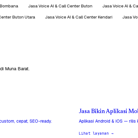
r Bombana
Jasa Voice AI & Call Center Buton
Jasa Voice AI & Ca
 Center Buton Utara
Jasa Voice AI & Call Center Kendari
Jasa Voi
di Muna Barat.
Jasa Bikin Aplikasi Mo
 custom, cepat, SEO-ready.
Aplikasi Android & iOS — rilis
Lihat layanan →