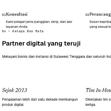
Konsultasi
Perancang
01
02
Kami pelajari jenis panggilan, skrip, dan alur
Susun kepriba
layanan Anda.
yang sesuai b
04 — Kenapa Bee Mata
Partner digital yang teruji
Melayani bisnis dan instansi di Sulawesi Tenggara dan seluruh In
Sejak 2013
Tim In-Hou
Pengalaman lebih dari satu dekade membangun
Dikerjakan tim s
produk digital.
ketiga.