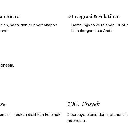
an Suara
Integrasi & Pelatihan
03
dian, nada, dan alur percakapan
Sambungkan ke telepon, CRM, da
rand.
latih dengan data Anda.
donesia.
se
100+ Proyek
endiri — bukan dialihkan ke pihak
Dipercaya bisnis dan instansi di 
Indonesia.