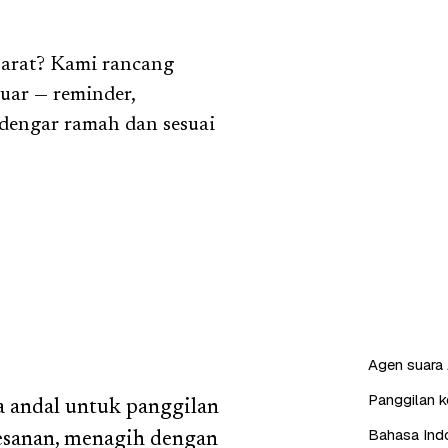
Barat? Kami rancang
uar — reminder,
erdengar ramah dan sesuai
Agen suara 
Panggilan ke
a andal untuk panggilan
Bahasa Indo
esanan, menagih dengan