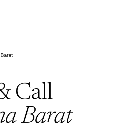
Barat
& Call
a Barat