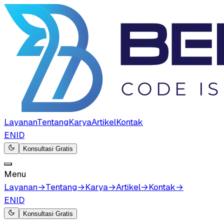
Layanan
Tentang
Karya
Artikel
Kontak
EN
ID
Konsultasi Gratis
Menu
Layanan
→
Tentang
→
Karya
→
Artikel
→
Kontak
→
EN
ID
Konsultasi Gratis