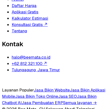
Daftar Harga
Aplikasi Gratis
Kalkulator Estimasi
Konsultasi Gratis
↗
Tentang
Kontak
halo@beemata.co.id
+62 812 321 100
↗
Tulungagung, Jawa Timur
Layanan Populer
Jasa Bikin Website
Jasa Bikin Aplikasi
Mobile
Jasa Bikin Toko Online
Jasa SEO
Jasa Bikin
Chatbot AI
Jasa Pembuatan ERP
Semua layanan →
© 2026 Bee Mata · CV Sekawan Abadi Teknologi