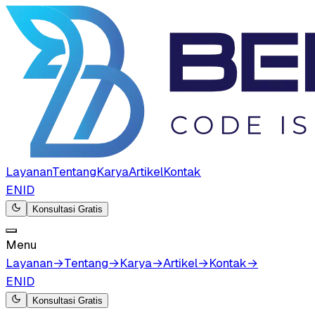
Layanan
Tentang
Karya
Artikel
Kontak
EN
ID
Konsultasi Gratis
Menu
Layanan
→
Tentang
→
Karya
→
Artikel
→
Kontak
→
EN
ID
Konsultasi Gratis