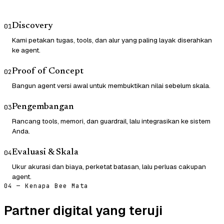
Discovery
01
Kami petakan tugas, tools, dan alur yang paling layak diserahkan
ke agent.
Proof of Concept
02
Bangun agent versi awal untuk membuktikan nilai sebelum skala.
Pengembangan
03
Rancang tools, memori, dan guardrail, lalu integrasikan ke sistem
Anda.
Evaluasi & Skala
04
Ukur akurasi dan biaya, perketat batasan, lalu perluas cakupan
agent.
04 — Kenapa Bee Mata
Partner digital yang teruji