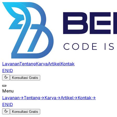
Layanan
Tentang
Karya
Artikel
Kontak
EN
ID
Konsultasi Gratis
Menu
Layanan
→
Tentang
→
Karya
→
Artikel
→
Kontak
→
EN
ID
Konsultasi Gratis