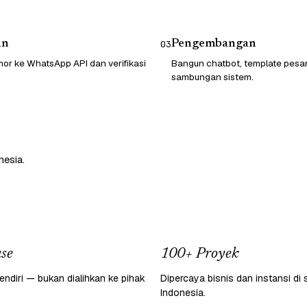
an
Pengembangan
03
or ke WhatsApp API dan verifikasi
Bangun chatbot, template pesa
sambungan sistem.
nesia.
se
100+ Proyek
endiri — bukan dialihkan ke pihak
Dipercaya bisnis dan instansi di 
Indonesia.