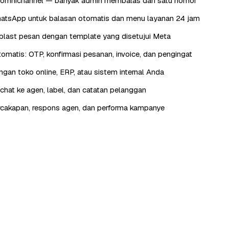
omnichannel — banyak admin membalas dari satu nomor
atsApp untuk balasan otomatis dan menu layanan 24 jam
last pesan dengan template yang disetujui Meta
otomatis: OTP, konfirmasi pesanan, invoice, dan pengingat
engan toko online, ERP, atau sistem internal Anda
hat ke agen, label, dan catatan pelanggan
rcakapan, respons agen, dan performa kampanye