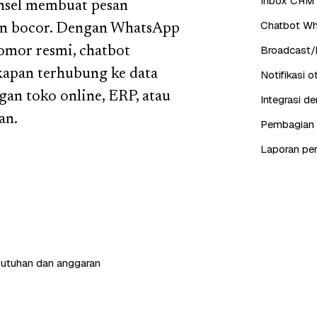
Inbox CRM 
onsel membuat pesan
Chatbot Wh
lan bocor. Dengan WhatsApp
Broadcast/b
nomor resmi, chatbot
kapan terhubung ke data
Notifikasi 
an toko online, ERP, atau
Integrasi d
an.
Pembagian c
Laporan pe
butuhan dan anggaran