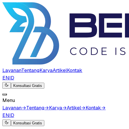
Layanan
Tentang
Karya
Artikel
Kontak
EN
ID
Konsultasi Gratis
Menu
Layanan
→
Tentang
→
Karya
→
Artikel
→
Kontak
→
EN
ID
Konsultasi Gratis