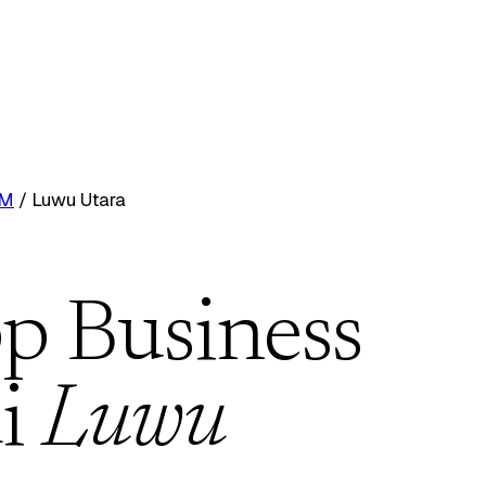
RM
/
Luwu Utara
p Business
i
Luwu