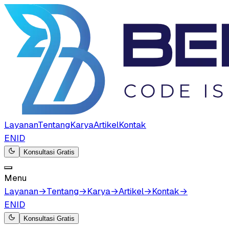
Layanan
Tentang
Karya
Artikel
Kontak
EN
ID
Konsultasi Gratis
Menu
Layanan
→
Tentang
→
Karya
→
Artikel
→
Kontak
→
EN
ID
Konsultasi Gratis