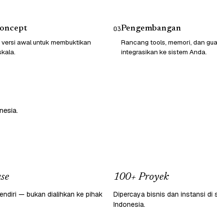
Concept
Pengembangan
03
 versi awal untuk membuktikan
Rancang tools, memori, dan guard
skala.
integrasikan ke sistem Anda.
nesia.
se
100+ Proyek
endiri — bukan dialihkan ke pihak
Dipercaya bisnis dan instansi di 
Indonesia.