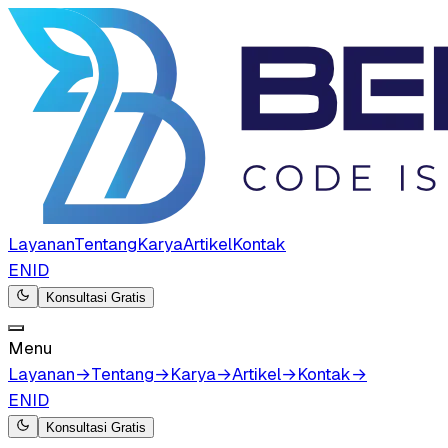
Layanan
Tentang
Karya
Artikel
Kontak
EN
ID
Konsultasi Gratis
Menu
Layanan
→
Tentang
→
Karya
→
Artikel
→
Kontak
→
EN
ID
Konsultasi Gratis