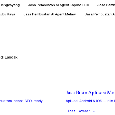
 Bengkayang
Jasa Pembuatan AI Agent Kapuas Hulu
Jasa Pembu
Kubu Raya
Jasa Pembuatan AI Agent Melawi
Jasa Pembuatan A
 di Landak.
Jasa Bikin Aplikasi Mo
 custom, cepat, SEO-ready.
Aplikasi Android & iOS — rilis
Lihat layanan →