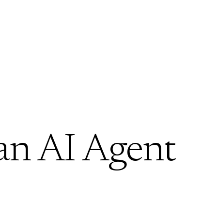
k
an AI Agent