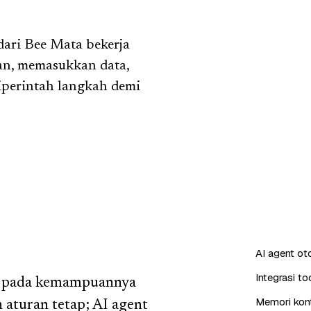
ari Bee Mata bekerja
ran, memasukkan data,
iperintah langkah demi
AI agent o
Integrasi t
ak pada kemampuannya
Memori kont
aturan tetap; AI agent