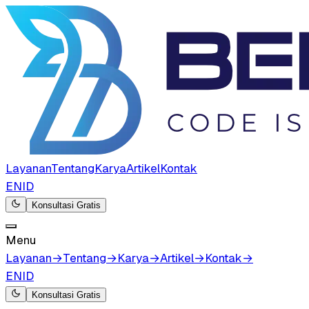
Layanan
Tentang
Karya
Artikel
Kontak
EN
ID
Konsultasi Gratis
Menu
Layanan
→
Tentang
→
Karya
→
Artikel
→
Kontak
→
EN
ID
Konsultasi Gratis