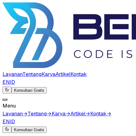
Layanan
Tentang
Karya
Artikel
Kontak
EN
ID
Konsultasi Gratis
Menu
Layanan
→
Tentang
→
Karya
→
Artikel
→
Kontak
→
EN
ID
Konsultasi Gratis