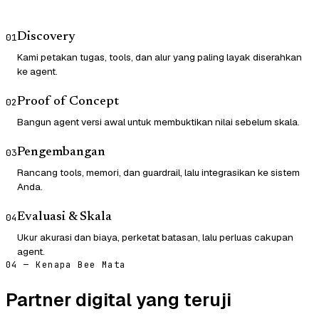
Discovery
01
Kami petakan tugas, tools, dan alur yang paling layak diserahkan
ke agent.
Proof of Concept
02
Bangun agent versi awal untuk membuktikan nilai sebelum skala.
Pengembangan
03
Rancang tools, memori, dan guardrail, lalu integrasikan ke sistem
Anda.
Evaluasi & Skala
04
Ukur akurasi dan biaya, perketat batasan, lalu perluas cakupan
agent.
04 — Kenapa Bee Mata
Partner digital yang teruji