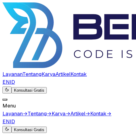
Layanan
Tentang
Karya
Artikel
Kontak
EN
ID
Konsultasi Gratis
Menu
Layanan
→
Tentang
→
Karya
→
Artikel
→
Kontak
→
EN
ID
Konsultasi Gratis