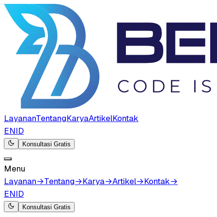
Layanan
Tentang
Karya
Artikel
Kontak
EN
ID
Konsultasi Gratis
Menu
Layanan
→
Tentang
→
Karya
→
Artikel
→
Kontak
→
EN
ID
Konsultasi Gratis