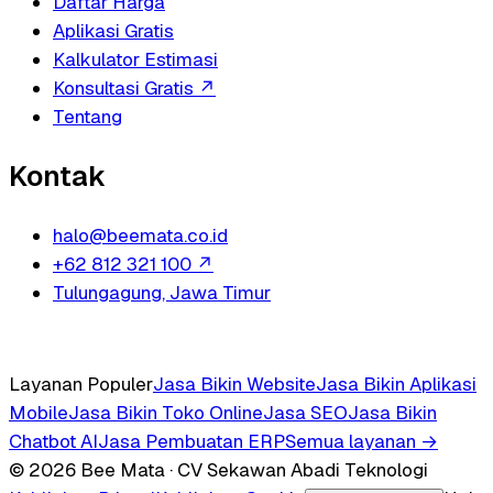
Daftar Harga
Aplikasi Gratis
Kalkulator Estimasi
Konsultasi Gratis
↗
Tentang
Kontak
halo@beemata.co.id
+62 812 321 100
↗
Tulungagung, Jawa Timur
Layanan Populer
Jasa Bikin Website
Jasa Bikin Aplikasi
Mobile
Jasa Bikin Toko Online
Jasa SEO
Jasa Bikin
Chatbot AI
Jasa Pembuatan ERP
Semua layanan →
© 2026 Bee Mata · CV Sekawan Abadi Teknologi