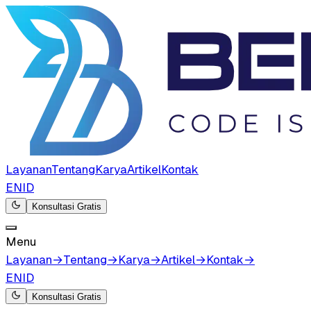
Layanan
Tentang
Karya
Artikel
Kontak
EN
ID
Konsultasi Gratis
Menu
Layanan
→
Tentang
→
Karya
→
Artikel
→
Kontak
→
EN
ID
Konsultasi Gratis