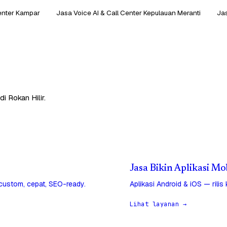
Center Kampar
Jasa Voice AI & Call Center Kepulauan Meranti
Jas
i Rokan Hilir.
Jasa Bikin Aplikasi Mo
 custom, cepat, SEO-ready.
Aplikasi Android & iOS — rilis
Lihat layanan →