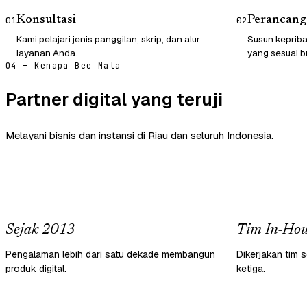
Konsultasi
Perancang
01
02
Kami pelajari jenis panggilan, skrip, dan alur
Susun kepriba
layanan Anda.
yang sesuai b
04 — Kenapa Bee Mata
Partner digital yang teruji
Melayani bisnis dan instansi di Riau dan seluruh Indonesia.
Sejak 2013
Tim In-Hou
Pengalaman lebih dari satu dekade membangun
Dikerjakan tim s
produk digital.
ketiga.