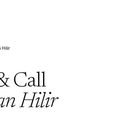
Hilir
& Call
n Hilir