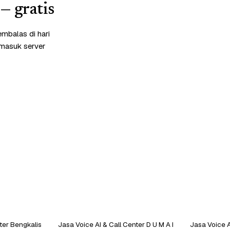
— gratis
embalas di hari
rmasuk server
ter Bengkalis
Jasa Voice AI & Call Center D U M A I
Jasa Voice AI