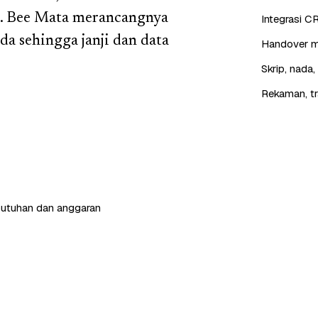
n. Bee Mata merancangnya
Integrasi C
a sehingga janji dan data
Handover mu
Skrip, nada
Rekaman, tr
butuhan dan anggaran