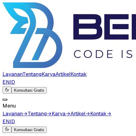
Layanan
Tentang
Karya
Artikel
Kontak
EN
ID
Konsultasi Gratis
Menu
Layanan
→
Tentang
→
Karya
→
Artikel
→
Kontak
→
EN
ID
Konsultasi Gratis