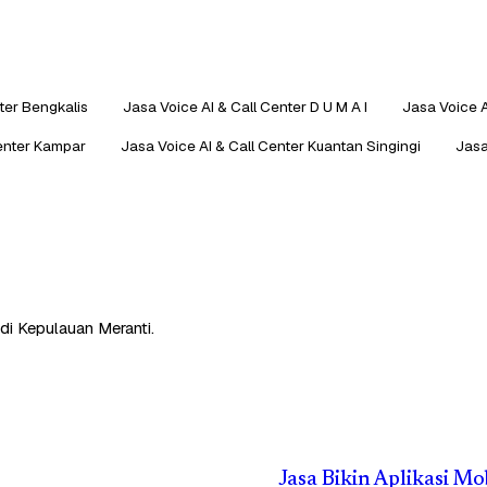
ter Bengkalis
Jasa Voice AI & Call Center D U M A I
Jasa Voice AI
Center Kampar
Jasa Voice AI & Call Center Kuantan Singingi
Jasa
di Kepulauan Meranti.
Jasa Bikin Aplikasi M