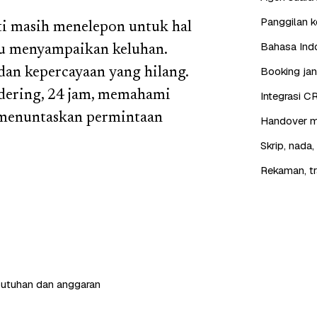
Panggilan ke
ti masih menelepon untuk hal
Bahasa Indo
au menyampaikan keluhan.
Booking jan
dan kepercayaan yang hilang.
 dering, 24 jam, memahami
Integrasi C
 menuntaskan permintaan
Handover mu
Skrip, nada
Rekaman, tr
butuhan dan anggaran