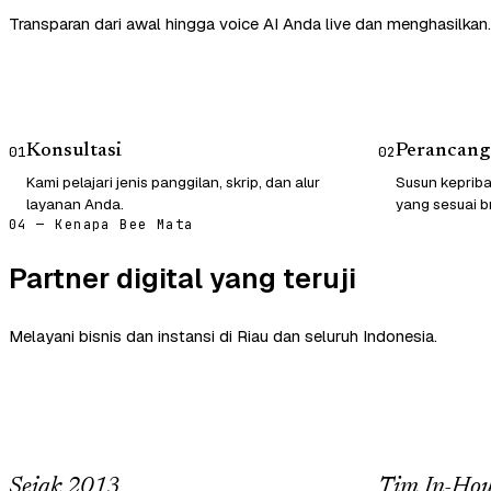
Transparan dari awal hingga voice AI Anda live dan menghasilkan.
Konsultasi
Perancang
01
02
Kami pelajari jenis panggilan, skrip, dan alur
Susun kepriba
layanan Anda.
yang sesuai b
04 — Kenapa Bee Mata
Partner digital yang teruji
Melayani bisnis dan instansi di Riau dan seluruh Indonesia.
Sejak 2013
Tim In-Hou