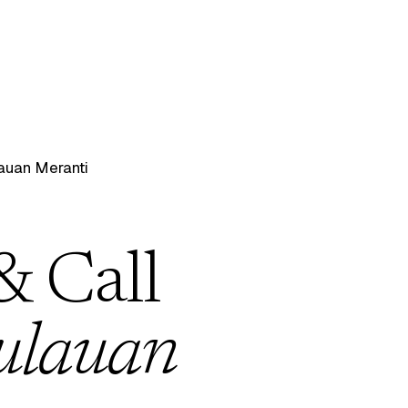
auan Meranti
& Call
ulauan