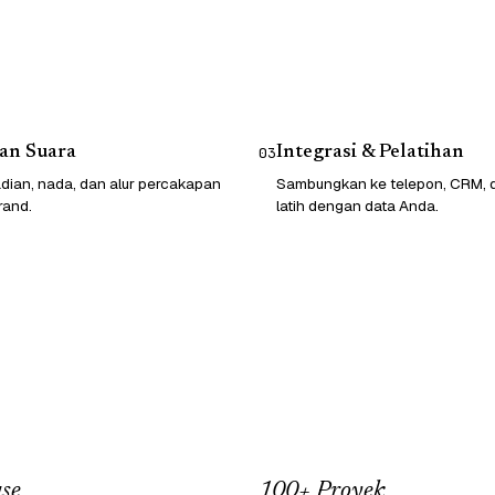
an Suara
Integrasi & Pelatihan
03
dian, nada, dan alur percakapan
Sambungkan ke telepon, CRM, da
rand.
latih dengan data Anda.
se
100+ Proyek