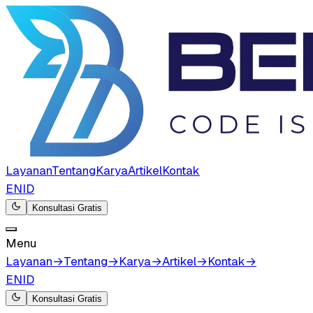
Layanan
Tentang
Karya
Artikel
Kontak
EN
ID
Konsultasi Gratis
Menu
Layanan
→
Tentang
→
Karya
→
Artikel
→
Kontak
→
EN
ID
Konsultasi Gratis