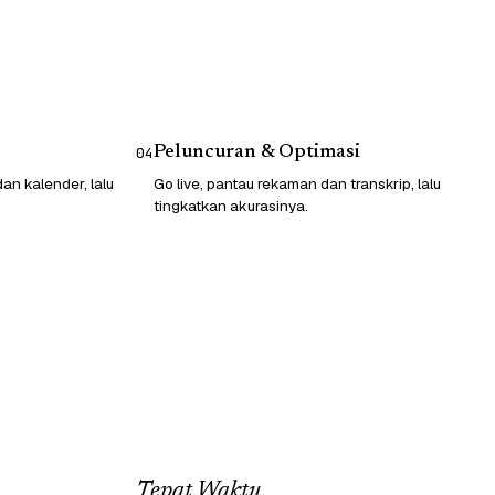
Peluncuran & Optimasi
04
n kalender, lalu
Go live, pantau rekaman dan transkrip, lalu
tingkatkan akurasinya.
Tepat Waktu