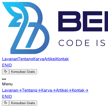
Layanan
Tentang
Karya
Artikel
Kontak
EN
ID
Konsultasi Gratis
Menu
Layanan
→
Tentang
→
Karya
→
Artikel
→
Kontak
→
EN
ID
Konsultasi Gratis