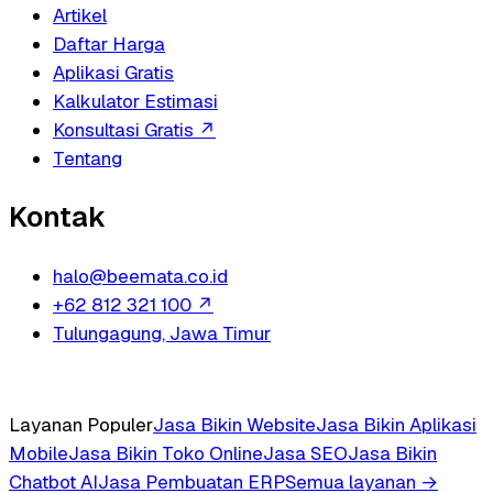
Artikel
Daftar Harga
Aplikasi Gratis
Kalkulator Estimasi
Konsultasi Gratis
↗
Tentang
Kontak
halo@beemata.co.id
+62 812 321 100
↗
Tulungagung, Jawa Timur
Layanan Populer
Jasa Bikin Website
Jasa Bikin Aplikasi
Mobile
Jasa Bikin Toko Online
Jasa SEO
Jasa Bikin
Chatbot AI
Jasa Pembuatan ERP
Semua layanan →