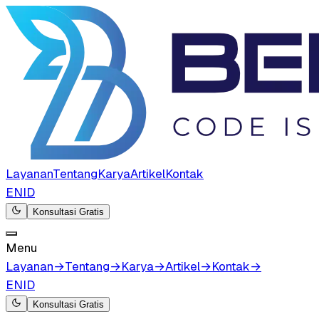
Layanan
Tentang
Karya
Artikel
Kontak
EN
ID
Konsultasi Gratis
Menu
Layanan
→
Tentang
→
Karya
→
Artikel
→
Kontak
→
EN
ID
Konsultasi Gratis