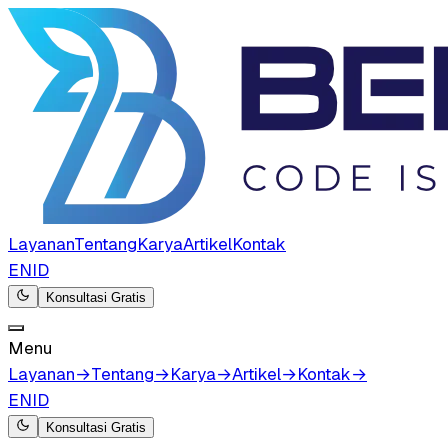
Layanan
Tentang
Karya
Artikel
Kontak
EN
ID
Konsultasi Gratis
Menu
Layanan
→
Tentang
→
Karya
→
Artikel
→
Kontak
→
EN
ID
Konsultasi Gratis