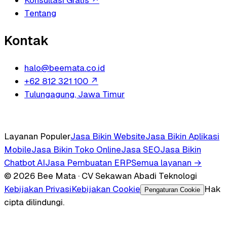
Konsultasi Gratis
↗
Tentang
Kontak
halo@beemata.co.id
+62 812 321 100
↗
Tulungagung, Jawa Timur
Layanan Populer
Jasa Bikin Website
Jasa Bikin Aplikasi
Mobile
Jasa Bikin Toko Online
Jasa SEO
Jasa Bikin
Chatbot AI
Jasa Pembuatan ERP
Semua layanan →
© 2026 Bee Mata · CV Sekawan Abadi Teknologi
Kebijakan Privasi
Kebijakan Cookie
Hak
Pengaturan Cookie
cipta dilindungi.