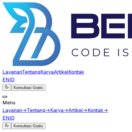
Layanan
Tentang
Karya
Artikel
Kontak
EN
ID
Konsultasi Gratis
Menu
Layanan
→
Tentang
→
Karya
→
Artikel
→
Kontak
→
EN
ID
Konsultasi Gratis