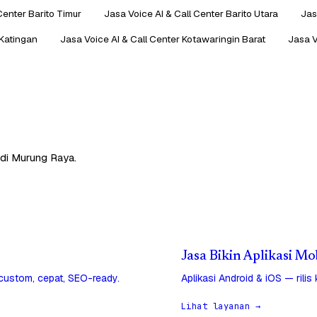
Center Barito Timur
Jasa Voice AI & Call Center Barito Utara
Jas
 Katingan
Jasa Voice AI & Call Center Kotawaringin Barat
Jasa V
 di Murung Raya.
Jasa Bikin Aplikasi M
 custom, cepat, SEO-ready.
Aplikasi Android & iOS — rilis
Lihat layanan →