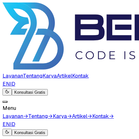
Layanan
Tentang
Karya
Artikel
Kontak
EN
ID
Konsultasi Gratis
Menu
Layanan
→
Tentang
→
Karya
→
Artikel
→
Kontak
→
EN
ID
Konsultasi Gratis