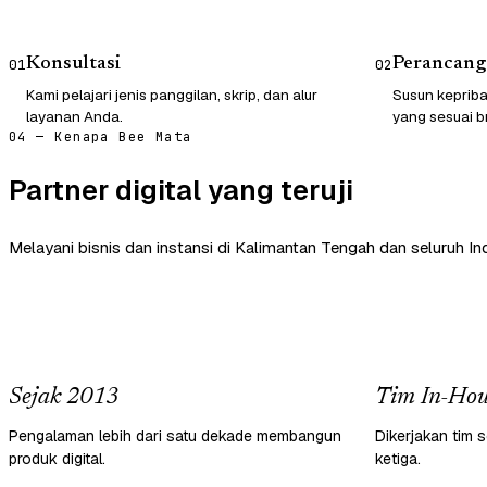
Konsultasi
Perancang
01
02
Kami pelajari jenis panggilan, skrip, dan alur
Susun kepriba
layanan Anda.
yang sesuai b
04 — Kenapa Bee Mata
Partner digital yang teruji
Melayani bisnis dan instansi di Kalimantan Tengah dan seluruh In
Sejak 2013
Tim In-Hou
Pengalaman lebih dari satu dekade membangun
Dikerjakan tim s
produk digital.
ketiga.