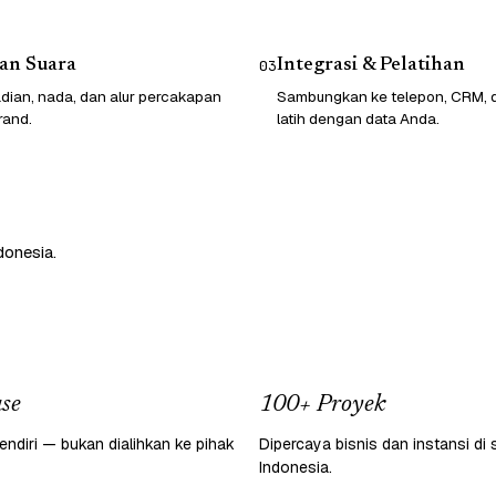
an Suara
Integrasi & Pelatihan
03
dian, nada, dan alur percakapan
Sambungkan ke telepon, CRM, da
rand.
latih dengan data Anda.
donesia.
se
100+ Proyek
endiri — bukan dialihkan ke pihak
Dipercaya bisnis dan instansi di 
Indonesia.